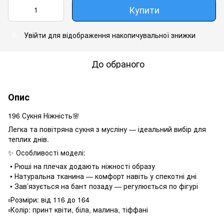
Купити
Увійти
для відображення накопичувальної знижки
%
До обраного
Опис
196 Сукня Ніжність🌸
Легка та повітряна сукня з мусліну — ідеальний вибір для
теплих днів.
✨ Особливості моделі:
• Рюші на плечах додають ніжності образу
• Натуральна тканина — комфорт навіть у спекотні дні
• Зав’язується на бант позаду — регулюється по фігурі
▫️Розміри: від 116 до 164
▫️Колір: принт квіти, біла, малина, тіффані