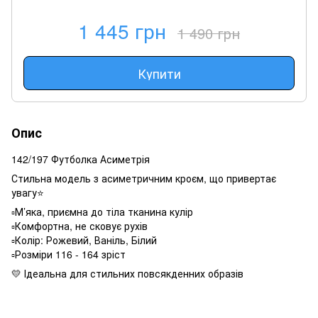
1 445 грн
1 490 грн
Купити
Опис
142/197 Футболка Асиметрія
Стильна модель з асиметричним кроєм, що привертає
увагу⭐️
▫️М’яка, приємна до тіла тканина кулір
▫️Комфортна, не сковує рухів
▫️Колір: Рожевий, Ваніль, Білий
▫️Розміри 116 - 164 зріст
💛 Ідеальна для стильних повсякденних образів