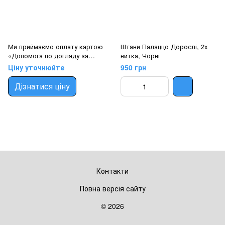
Ми приймаємо оплату картою
Штани Палаццо Дорослі, 2х
«Допомога по догляду за
нитка, Чорні
дитиною»
Ціну уточнюйте
950 грн
Дізнатися ціну
Контакти
Повна версія сайту
© 2026