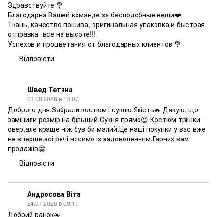
Здравствуйте 💐
Благодарна Вашей команде за бесподобные вещи❤️
Ткань, качество пошива, оригинальная упаковка и быстрая
отправка -все на высоте!!!
Успехов и процветания от благодарных клиентов 💐
Відповісти
Швед Тетяна
03.08.2026 в 13:07
Доброго дня.Забрали костюм і сукню.Якість🔥 Дякую, що
замінили розмір на більший.Сукня прямо😍 Костюм трішки
овер,але краще ніж був би малий.Це наші покупки у вас вже
не вперше,всі речі носимо із задоволенням.Гарних вам
продажів🤗
Відповісти
Андросова Віта
24.07.2026 в 09:17
Добрий ранок☀️