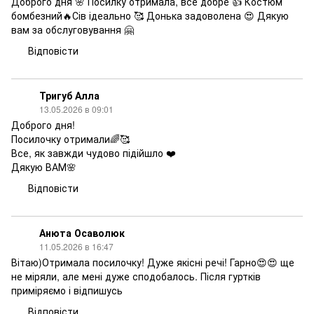
Доброго дня 🌸 Посилку отримала, все добре 👍 Костюм
бомбезний🔥Сів ідеально 🥰 Донька задоволена 😍 Дякую
вам за обслуговування 🤗
Відповісти
Тригуб Алла
13.05.2026 в 09:01
Доброго дня!
Посилочку отримали🌈🥰
Все, як завжди чудово підійшло ❤️
Дякую ВАМ🌸
Відповісти
Анюта Осаволюк
11.05.2026 в 16:47
Вітаю)Отримала посилочку! Дуже якісні речі! Гарно😍😍 ще
не міряли, але мені дуже сподобалось. Після гуртків
приміряємо і відпишусь
Відповісти