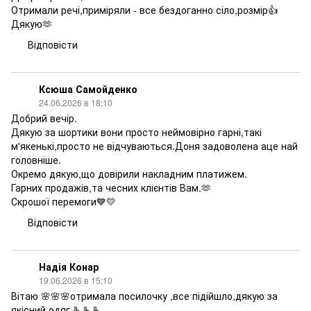
Отримали речі,приміряли - все бездоганно сіло,розмір👍
Дякую🫶
Відповісти
Ксюша Самойденко
24.06.2026 в 18:10
Добрий вечір.
Дякую за шортики вони просто неймовірно гарні,такі
м'якенькі,просто не відчуваються.Доня задоволена аце най
головніше.
Окремо дякую,що довірили накладним платижем.
Гарних продажів,та чесних клієнтів Вам.🫶
Скрошої перемоги💙💛
Відповісти
Надія Конар
19.06.2026 в 15:10
Вітаю 🌸🌸🌸отримала посилочку ,все підійшло,дякую за
якісний одяг 🫰🫰🫰