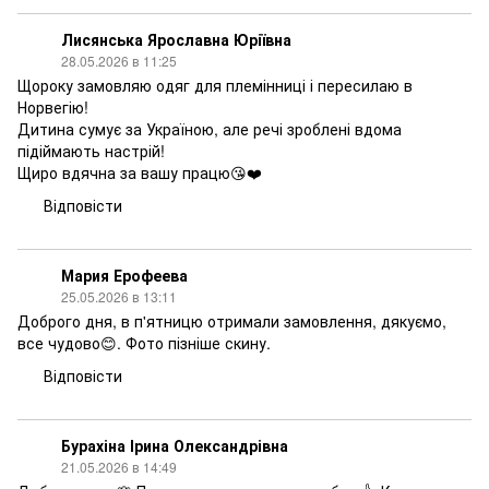
Лисянська Ярославна Юріївна
28.05.2026 в 11:25
Щороку замовляю одяг для племінниці і пересилаю в
Норвегію!
Дитина сумує за Україною, але речі зроблені вдома
підіймають настрій!
Щиро вдячна за вашу працю😘❤️
Відповісти
Мария Ерофеева
25.05.2026 в 13:11
Доброго дня, в п'ятницю отримали замовлення, дякуємо,
все чудово😊. Фото пізніше скину.
Відповісти
Бурахіна Ірина Олександрівна
21.05.2026 в 14:49