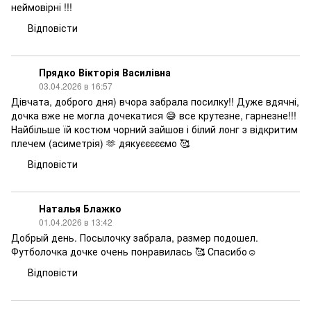
неймовірні !!!
Відповісти
Прядко Вікторія Василівна
03.04.2026 в 16:57
Дівчата, доброго дня) вчора забрала посилку!! Дуже вдячні,
дочка вже не могла дочекатися 😅 все крутезне, гарнезне!!!
Найбільше їй костюм чорний зайшов і білий лонг з відкритим
плечем (асиметрія) 🫶 дякуєєєєємо 🥰
Відповісти
Наталья Блажко
01.04.2026 в 13:42
Добрый день. Посылочку забрала, размер подошел.
Футболочка дочке очень понравилась 🥰 Спасибо☺️
Відповісти