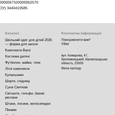
10000067320000062570
ОУ) 3440410585
Каталог
Контактна інформація
Шкільний одяг для дітей 2026
Передзвонити вам?
Viber
— форма для школи
Комплекти Barni
вул. Комарова, 47,
Костюми дитячі
Кропивницький, Кіровоградська
Футболки, майки, топи
область, 25000
Мапа проїзду
Літні комплекти
Купальники
Шорти, спідниці
Сукні Святкові
Світшоти, гольфи, базові
реглани
Штани, лосини, велосипедки
Піжами