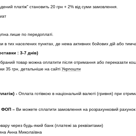
адений платіж" становить 20 грн + 2% від суми замовлення.
мат
м
упна лише по передоплаті.
ки в тих населених пунктах, де нема активних бойових дій або тимча
ставки : 3-7 днів)
 обраний товар можна оплатити після отримання або переказати ко
ки 35 грн, детальніше на сайті
Укрпошти
платіж) -
Оплата готівкою в національній валюті (гривня) при отрима
к ФОП –
Ви можете сплатити замовлення на розрахунковий рахунок 
овару через будь-який банк (платежі за реквізитами)
на Анна Миколаївна