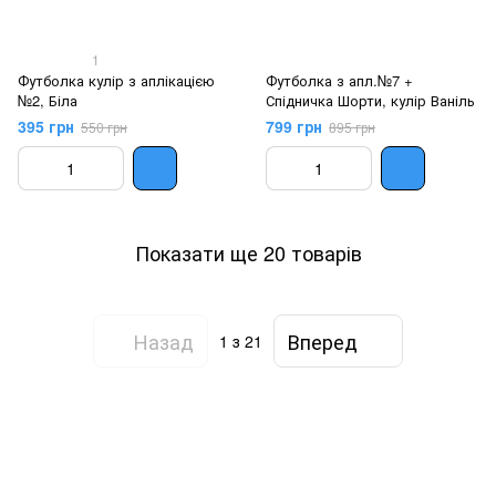
1
Футболка кулір з аплікацією
Футболка з апл.№7 +
№2, Біла
Спідничка Шорти, кулір Ваніль
395 грн
799 грн
550 грн
895 грн
Показати ще 20 товарів
Назад
Вперед
1
з 21