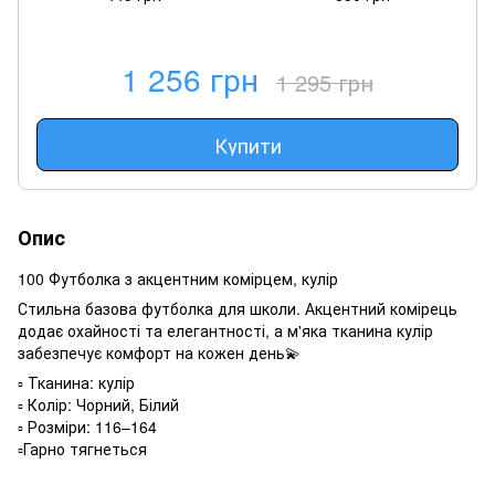
1 256 грн
1 295 грн
Купити
Опис
100 Футболка з акцентним комірцем, кулір
Стильна базова футболка для школи. Акцентний комірець
додає охайності та елегантності, а м'яка тканина кулір
забезпечує комфорт на кожен день💫
▫️ Тканина: кулір
▫️ Колір: Чорний, Білий
▫️ Розміри: 116–164
▫️Гарно тягнеться