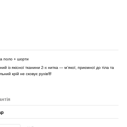
а поло + шорти
ий із якісної тканини 2-х нитка — м’якої, приємної до тіла та
льний крій не сковує рухів🌸
антія
ар