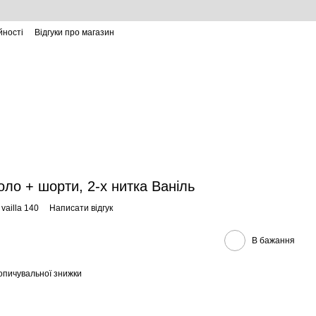
йності
Відгуки про магазин
ло + шорти, 2-х нитка Ваніль
vailla 140
Написати відгук
В бажання
опичувальної знижки