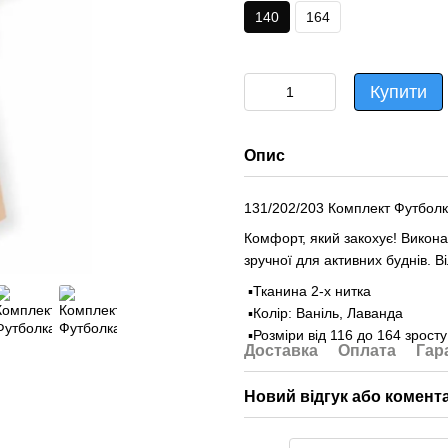
140
164
Купити
Опис
131/202/203 Комплект Футболк
Комфорт, який закохує! Виконан
зручної для активних буднів. Ві
▪️Тканина 2-х нитка
▪️Колір: Ваніль, Лаванда
▪️Розміри від 116 до 164 зросту
Доставка
Оплата
Гар
Новий відгук або комент