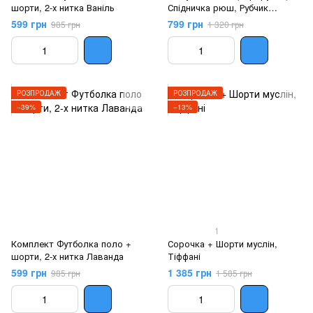
шорти, 2-х нитка Ваніль
Спідничка рюш, Рубчик
Лаванда
599 грн
799 грн
985 грн
1 320 грн
РОЗПРОДАЖ
РОЗПРОДАЖ
−39%
−13%
1
Комплект Футболка поло +
Сорочка + Шорти муслін,
шорти, 2-х нитка Лаванда
Тіффані
599 грн
1 385 грн
985 грн
1 585 грн