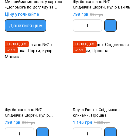
Ми приймаємо оплату картою
Футболка з апл.№7 +
«Допомога по догляду за
Спідничка Шорти, кулір Ваніль
дитиною»
Ціну уточнюйте
799 грн
895 грн
Дізнатися ціну
РОЗПРОДАЖ
РОЗПРОДАЖ
−11%
−15%
Футболка з апл.№7 +
Блуза Рюш + Спідничка з
Спідничка Шорти, кулір
клинами, Прошва
Малина
799 грн
1 145 грн
895 грн
1 350 грн