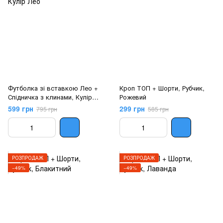
Футболка зі вставкою Лео +
Кроп ТОП + Шорти, Рубчик,
Спідничка з клинами, Кулір
Рожевий
Лео
599 грн
299 грн
795 грн
585 грн
РОЗПРОДАЖ
РОЗПРОДАЖ
−49%
−49%