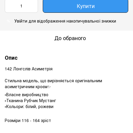
Купити
Увійти
для відображення накопичувальної знижки
%
До обраного
Опис
142 Лонгслів Асиметрія
Стильна модель, що вирізняється оригінальним
асиметричним кроєм✨
▫️Власне виробництво
▫️Тканина Рубчик Мустанг
▫️Кольори: білий, рожеви
Розміри 116 - 164 зріст