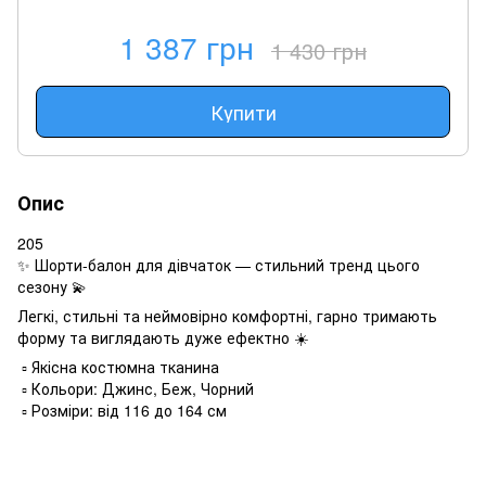
1 387 грн
1 430 грн
Купити
Опис
205
✨ Шорти-балон для дівчаток — стильний тренд цього
сезону 💫
Легкі, стильні та неймовірно комфортні, гарно тримають
форму та виглядають дуже ефектно ☀️
▫️ Якісна костюмна тканина
▫️ Кольори: Джинс, Беж, Чорний
▫️ Розміри: від 116 до 164 см