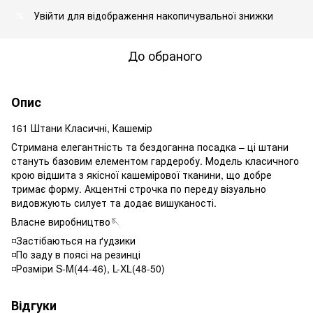
Увійти
для відображення накопичувальної знижки
%
До обраного
Опис
161 Штани Класичні, Кашемір
Стримана елегантність та бездоганна посадка – ці штани
стануть базовим елементом гардеробу. Модель класичного
крою відшита з якісної кашемірової тканини, що добре
тримає форму. Акцентні строчка по переду візуально
видовжують силует та додає вишуканості.
Власне виробництво🪡
◽️Застібаються на ґудзики
◽️По заду в поясі на резинці
◽️Розміри S-M(44-46), L-XL(48-50)
Відгуки