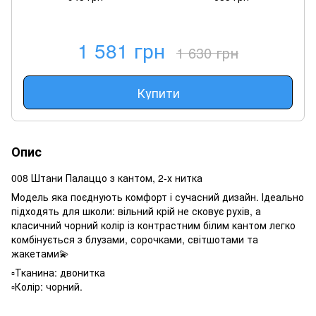
1 581 грн
1 630 грн
Купити
Опис
008 Штани Палаццо з кантом, 2-х нитка
Модель яка поєднують комфорт і сучасний дизайн. Ідеально
підходять для школи: вільний крій не сковує рухів, а
класичний чорний колір із контрастним білим кантом легко
комбінується з блузами, сорочками, світшотами та
жакетами💫
▫️Тканина: двонитка
▫️Колір: чорний.