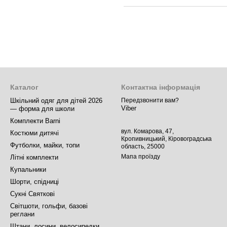
Каталог
Контактна інформація
Шкільний одяг для дітей 2026
Передзвонити вам?
Viber
— форма для школи
Комплекти Barni
вул. Комарова, 47,
Костюми дитячі
Кропивницький, Кіровоградська
Футболки, майки, топи
область, 25000
Мапа проїзду
Літні комплекти
Купальники
Шорти, спідниці
Сукні Святкові
Світшоти, гольфи, базові
реглани
Штани, лосини, велосипедки