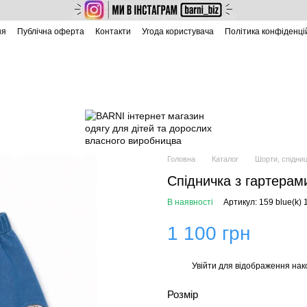
ня
Публічна оферта
Контакти
Угода користувача
Політика конфіденці
Головна
Каталог
Шорти, спідниц
Спідничка з гартерам
В наявності
Артикул: 159 blue(k) 
1 100 грн
Увійти
для відображення нак
%
Розмір