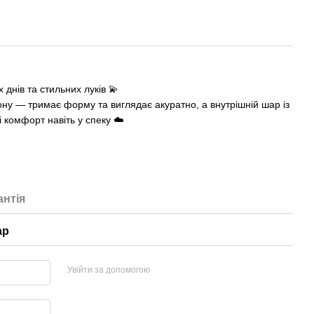
 днів та стильних луків 💫
тону — тримає форму та виглядає акуратно, а внутрішній шар із
і комфорт навіть у спеку ☁️
антія
ар
Увійти за допомогою