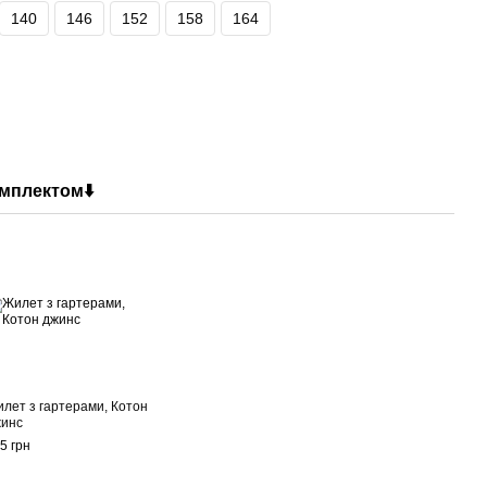
140
146
152
158
164
мплектом⬇️
лет з гартерами, Котон
инс
5 грн