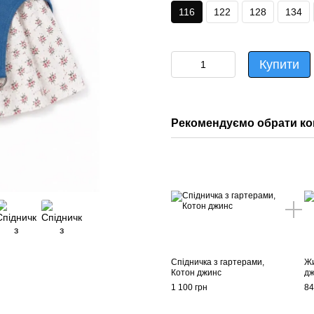
116
122
128
134
Купити
Рекомендуємо обрати ко
Спідничка з гартерами,
Жи
Котон джинс
дж
1 100 грн
84