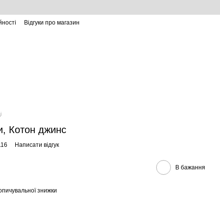
йності
Відгуки про магазин
і
и, Котон джинс
116
Написати відгук
В бажання
опичувальної знижки