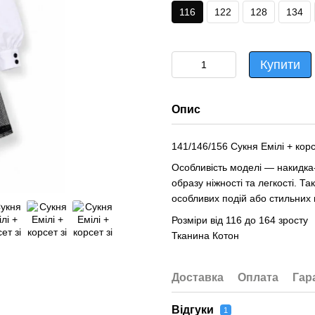
116
122
128
134
Купити
Опис
141/146/156 Сукня Емілі + корс
Особливість моделі — накидка-
образу ніжності та легкості. Т
особливих подій або стильних 
Розміри від 116 до 164 зросту
Тканина Котон
Доставка
Оплата
Гар
Відгуки
1