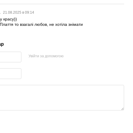
а
21.08.2025 в 09:14
 красу))
лаття то взагалі любов, не хотіла знімати
ар
Увійти за допомогою