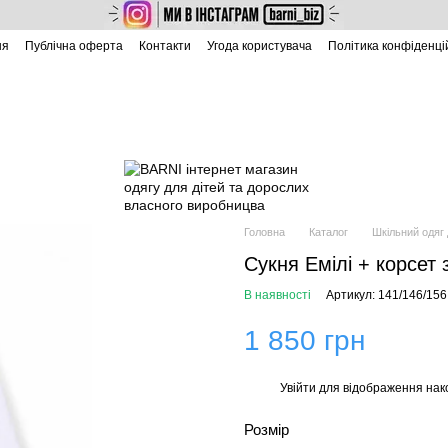
ня
Публічна оферта
Контакти
Угода користувача
Політика конфіденці
Головна
Каталог
Шкільний одяг
Сукня Емілі + корсет 
В наявності
Артикул: 141/146/156
1 850 грн
Увійти
для відображення нак
%
Розмір