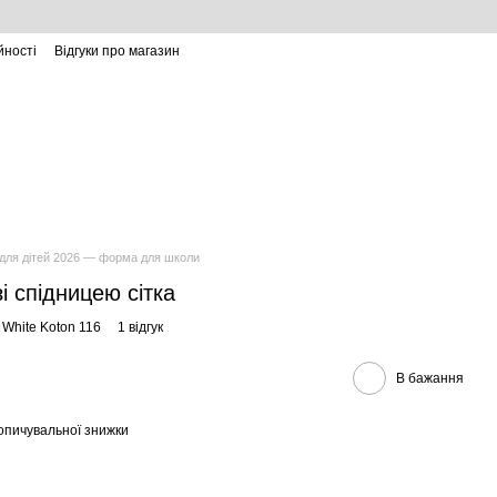
йності
Відгуки про магазин
 для дітей 2026 — форма для школи
зі спідницею сітка
 White Koton 116
1 відгук
В бажання
опичувальної знижки