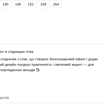
140
146
152
158
164
ет зі спідницею сітка
спідничка з сітки, що створює багатошаровий ефект і додає
акий дизайн поєднує практичність і святковий акцент — для
повсякденних виходів 🥰
антія