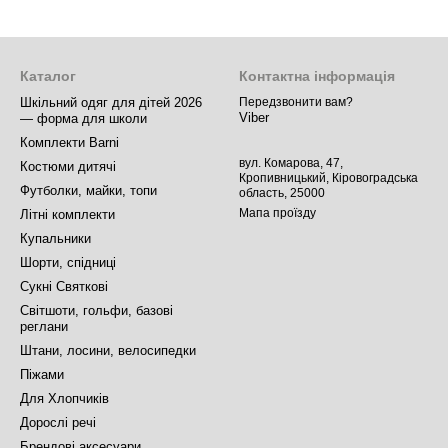
Каталог
Контактна інформація
Шкільний одяг для дітей 2026
Передзвонити вам?
Viber
— форма для школи
Комплекти Barni
вул. Комарова, 47,
Костюми дитячі
Кропивницький, Кіровоградська
Футболки, майки, топи
область, 25000
Мапа проїзду
Літні комплекти
Купальники
Шорти, спідниці
Сукні Святкові
Світшоти, гольфи, базові
реглани
Штани, лосини, велосипедки
Піжами
Для Хлопчиків
Дорослі речі
Брендові аксесуари