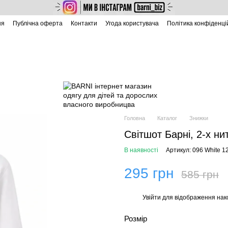
ня
Публічна оферта
Контакти
Угода користувача
Політика конфіденці
Головна
Каталог
Знижки
Світшот Барні, 2-х ни
В наявності
Артикул: 096 White 1
295 грн
585 грн
Увійти
для відображення нак
%
Розмір