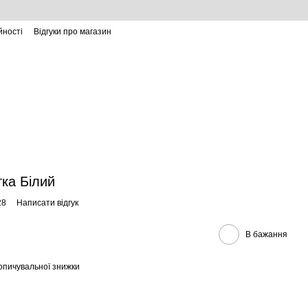
йності
Відгуки про магазин
тка Білий
28
Написати відгук
В бажання
опичувальної знижки