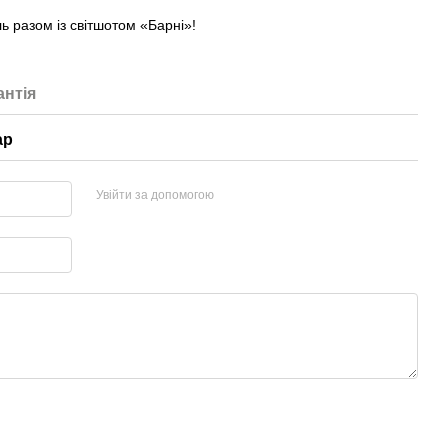
ь разом із світшотом «Барні»!
антія
ар
Увійти за допомогою