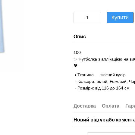
Купити
Опис
100
✨ Футболка з аплікацією на виб
💖
▫️ Тканина — якісний кулір
▫️ Кольори: Білий, Рожевий, Ч
▫️ Розміри: від 116 до 164 см
Доставка
Оплата
Гар
Новий відгук або комент