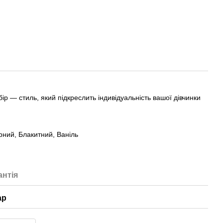
ір — стиль, який підкреслить індивідуальність вашої дівчинки
орний, Блакитний, Ваніль
антія
ар