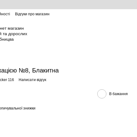
йності
Відгуки про магазин
ікацією №8, Блакитна
icker 116
Написати відгук
В бажання
опичувальної знижки