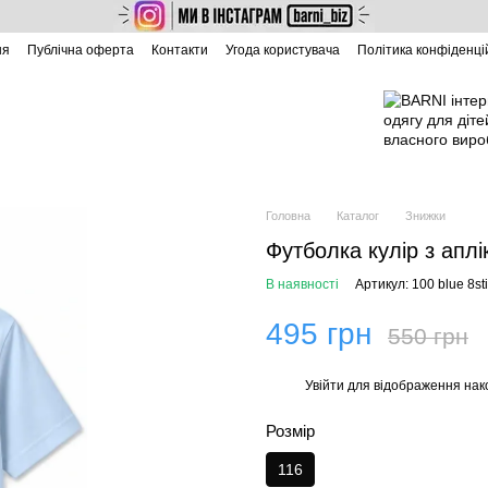
ня
Публічна оферта
Контакти
Угода користувача
Політика конфіденці
Головна
Каталог
Знижки
Футболка кулір з апл
В наявності
Артикул: 100 blue 8st
495 грн
550 грн
Увійти
для відображення нак
%
Розмір
116