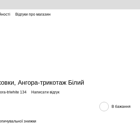
йності
Відгуки про магазин
ковки, Ангора-трикотаж Білий
ra-tr/white 134
Написати відгук
В бажання
опичувальної знижки