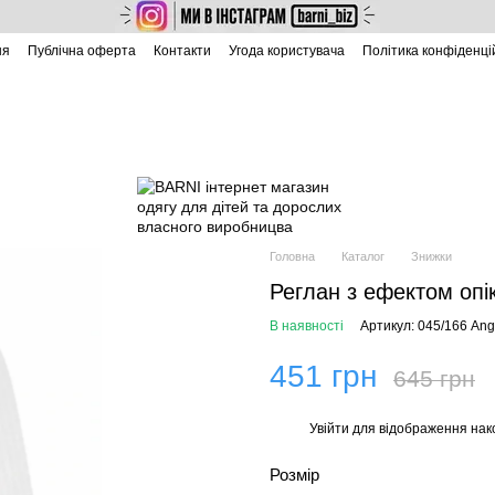
ня
Публічна оферта
Контакти
Угода користувача
Політика конфіденці
Головна
Каталог
Знижки
Реглан з ефектом опі
В наявності
Артикул: 045/166 Ango
451 грн
645 грн
Увійти
для відображення нак
%
Розмір