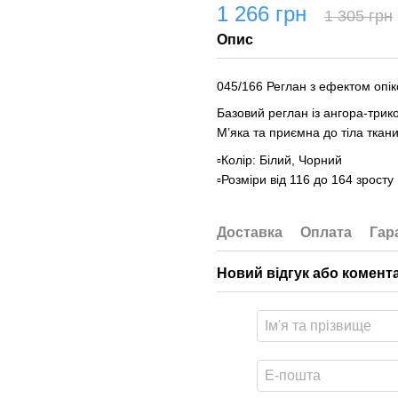
1 266 грн
1 305 грн
Опис
045/166 Реглан з ефектом опік
Базовий реглан із ангора-трик
М’яка та приємна до тіла ткан
▫️Колір: Білий, Чорний
▫️Розміри від 116 до 164 зросту
Доставка
Оплата
Гар
Новий відгук або комент