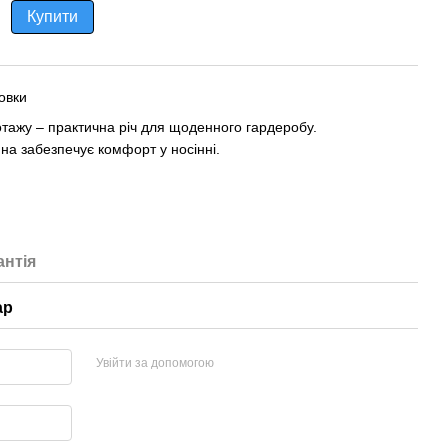
Купити
овки
отажу – практична річ для щоденного гардеробу.
ина забезпечує комфорт у носінні.
антія
ар
Увійти за допомогою