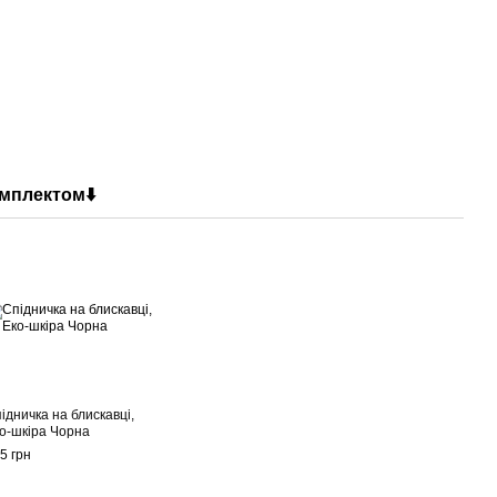
мплектом⬇️
ідничка на блискавці,
о-шкіра Чорна
5 грн