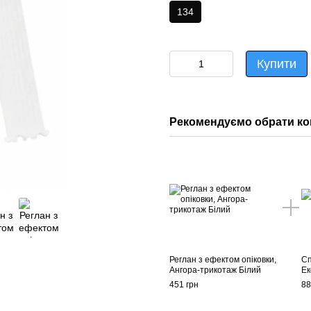
134
Купити
Рекомендуємо обрати ко
Реглан з ефектом опіковки,
Сп
Ангора-трикотаж Білий
Ек
451 грн
88