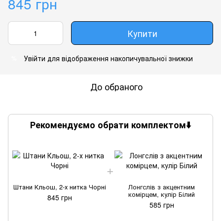
845 грн
Купити
Увійти
для відображення накопичувальної знижки
%
До обраного
Рекомендуємо обрати комплектом⬇️
Штани Кльош, 2-х нитка Чорні
Лонгслів з акцентним
Ш
комірцем, кулір Білий
845 грн
585 грн