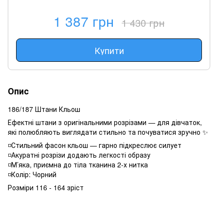
1 387 грн
1 430 грн
Купити
Опис
186/187 Штани Кльош
Ефектні штани з оригінальними розрізами — для дівчаток,
які полюбляють виглядати стильно та почуватися зручно ✨
◽️Стильний фасон кльош — гарно підкреслює силует
◽️Акуратні розрізи додають легкості образу
◽️М’яка, приємна до тіла тканина 2-х нитка
◽️Колір: Чорний
Розміри 116 - 164 зріст