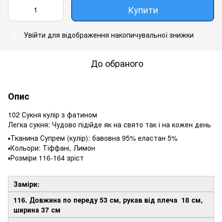
Купити
Увійти
для відображення накопичувальної знижки
%
До обраного
Опис
102 Сукня кулір з фатином
Легка сукня: Чудово підійде як на свято так і на кожен день
▪️Тканина Супрем (кулір): бавовна 95% еластан 5%
▪️Кольори: Тіффані, Лимон
▪️Розміри 116-164 зріст
Заміри:
116. Довжина по переду 53 см, рукав від плеча 18 см,
ширина 37 см